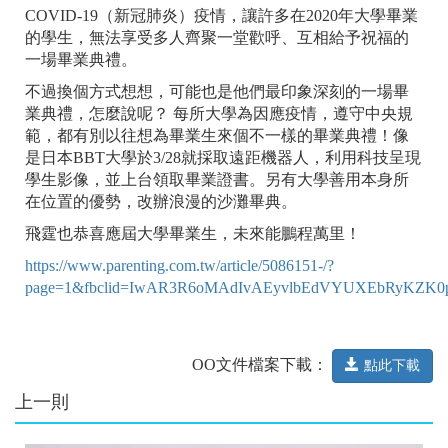
COVID-19（新冠肺炎）疫情，讓許多在2020年大學畢業
的學生，無法享受多人齊聚一堂歡呼、互相給予祝福的
一場畢業典禮。
不過換個方式想想，可能也是他們最印象深刻的一場畢
業典禮，怎麼說呢？ 每所大學為因應疫情，遵守中央規
範，都有別以往想為畢業生來個不一樣的畢業典禮！像
是日本BBT大學於3/28就採取遠距機器人，利用科技呈現
學生影像，並上台領取畢業證書。另有大學善用本身所
在位置的優勢，改辦浪漫的沙灘畢典。
飛霆也恭喜應屆大學畢業生，未來能鵬程萬里！
https://www.parenting.com.tw/article/5086151-/?
page=1&fbclid=IwAR3R6oMAdIvAEyvlbEdVYUXEbRyKZK0
OO文件檔案下載：
點此下載
上一則