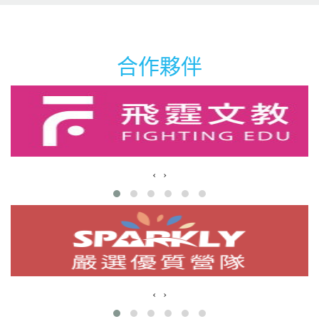
合作夥伴
‹
›
‹
›