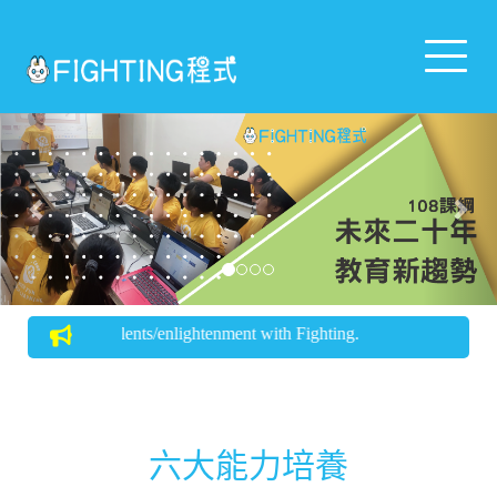
Toggle 
Previous
Nex
alents/enlightenment with Fighting.
六大能力培養